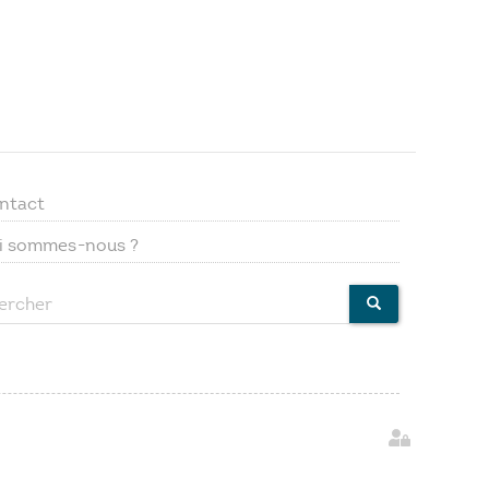
ntact
Footer
i sommes-nous ?
menu
ercher
CHERCHER