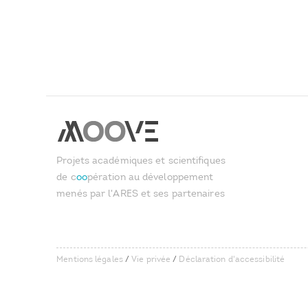
Projets académiques et scientifiques
de c
oo
pération au développement
menés par l'ARES et ses partenaires
Mentions légales
/
Vie privée
/
Déclaration d'accessibilité
User