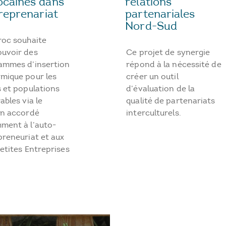
relations
caines dans
partenariales
treprenariat
Nord-Sud
roc souhaite
Ce projet de synergie
uvoir des
répond à la nécessité de
ammes d’insertion
créer un outil
mique pour les
d’évaluation de la
 et populations
qualité de partenariats
ables via le
interculturels.
en accordé
ment à l’auto-
preneuriat et aux
etites Entreprises