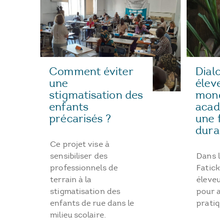
Comment éviter
Dial
une
élev
stigmatisation des
mon
enfants
acad
précarisés ?
une f
dura
Ce projet vise à
sensibiliser des
Dans l
professionnels de
Fatick
terrain à la
éleveu
stigmatisation des
pour a
enfants de rue dans le
pratiq
milieu scolaire.