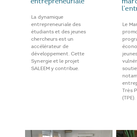
maro
entrepreneuriale
l’en
La dynamique
Le Ma
entrepreneuriale des
promo
étudiants et des jeunes
progr
chercheurs est un
écono
accélérateur de
jeunes
développement. Cette
vulnér
Synergie et le projet
souti
SALEEM y contribue.
notam
entre
Très P
(TPE).