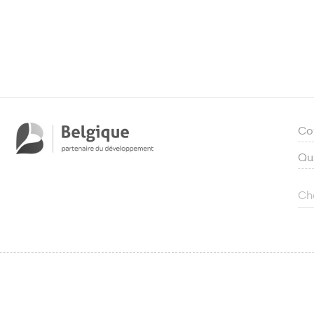
Co
Qu
Ch