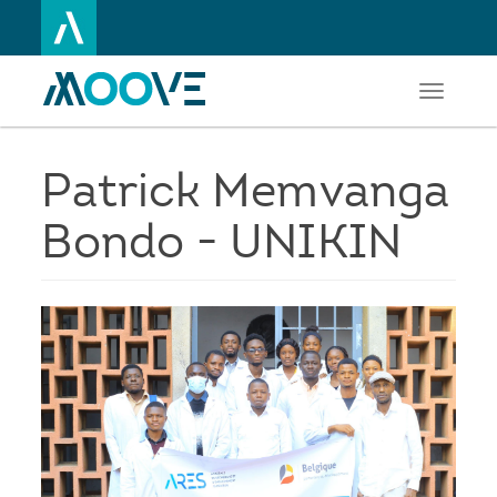
Toggle
Aller
navigati
au
contenu
principal
Patrick Memvanga
Bondo - UNIKIN