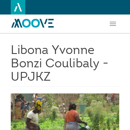
Toggle
Aller
navigati
au
contenu
principal
Libona Yvonne
Bonzi Coulibaly -
UPJKZ