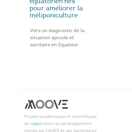
équatorien·nes
pour améliorer la
méliponiculture
Vers un diagnostic de la
situation apicole et
sanitaire en Equateur
Projets académiques et scientifiques
de c
oo
pération au développement
menés par l'ARES et ses partenaires