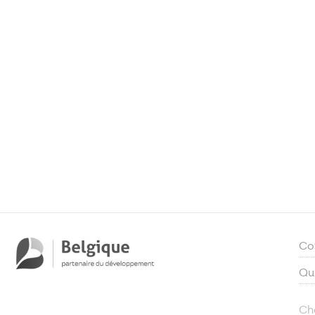
Co
Qu
Ch