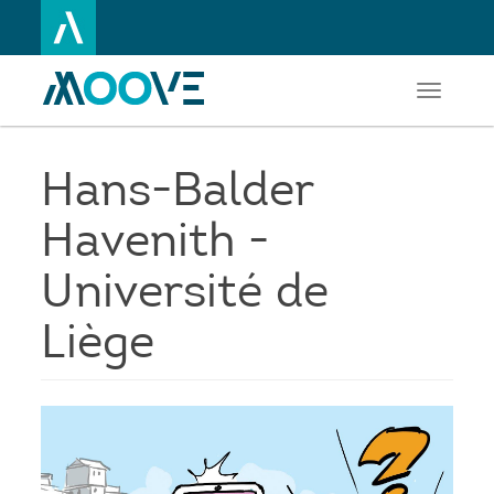
Toggle
Aller
navigati
au
contenu
principal
Hans-Balder
Havenith -
Université de
Liège