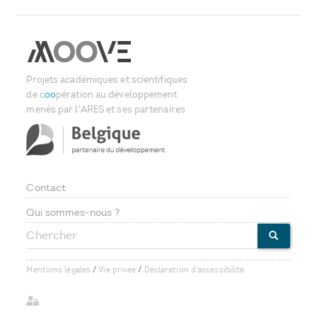
Projets académiques et scientifiques
de c
oo
pération au développement
menés par l'ARES et ses partenaires
Contact
Footer
Qui sommes-nous ?
Chercher
menu
CHERCHE
Mentions légales
/
Vie privée
/
Déclaration d'accessibilité
User