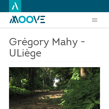
Toggle
Aller
navigati
au
contenu
principal
Grégory Mahy -
ULiège