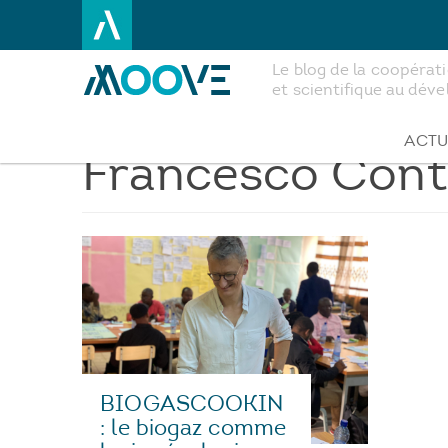
Le blog de la coopéra
et scientifique au dé
Aller
au
contenu
ACTU
Francesco Cont
principal
BIOGASCOOKIN
: le biogaz comme