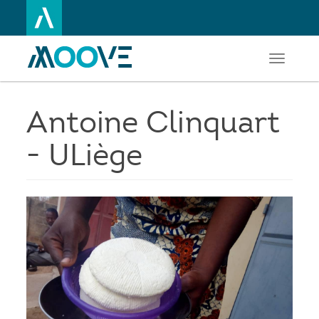
Toggle
Aller
navigati
au
contenu
principal
Antoine Clinquart
- ULiège