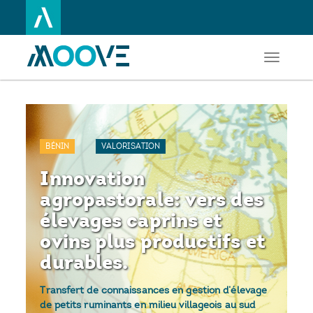
Toggle
Aller
navigati
au
contenu
principal
BÉNIN
VALORISATION
Innovation
agropastorale: vers des
élevages caprins et
ovins plus productifs et
durables.
Transfert de connaissances en gestion d’élevage
de petits ruminants en milieu villageois au sud