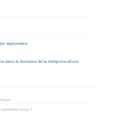
 1er septembre.
nne dans le domaine de la méliponiculture
ntact
Footer
i sommes-nous ?