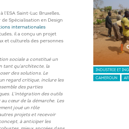
 l’ESA Saint-Luc Bruxelles,
de Spécialisation en Design
tions internationales
udes, il a conçu un projet
x et culturels des personnes
tion sociale a constitué un
En tant qu'architecte, la
INDUSTRIE ET IN
oser des solutions. Le
CAMEROUN
AF
n regard critique, inclure les
ensemble des parties
ques. L'intégration des outils
r au cœur de la démarche. Les
ement joué un rôle
autres projets et recevoir
concept, à anticiper les
 robustes, mieux ancrées dans