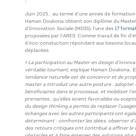
Juin 2025… au terme d’une année de formation à
Haman Doukona obtient son diplôme du Master 
d’Innovation Sociale (MDIS), l’une des
17 forma
proposées par l’ARES. Comme travail de fin d'ét
d’éco-constuction répondant aux besoins locau
déplacées.
« La participation au Master en design d'innova
véritable tournant,
explique Haman Doukona
. 
tendance naturelle est de concevoir et de prop
master a introduit une autre posture : adopter u
bénéficiaires dans le processus, et mobiliser l'
prenantes,; qu'elles soient favorables ou scepti
du design thinking a permis de replacer l'usage
échanges avec les autres participants ont égal
déterminant : confronter les idées, observer d'
des retours critiques ont contribué à affiner le 
obstacles et à faire émerger des solutions plus