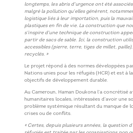
longtemps, les abris d'urgence ont été associés
malgré la pollution qu'elles génèrent, notammen
logistique liés à leur importation, puis la mauv
plastiques en fin de vie. La construction que n
s'inspire d'une technique de construction appel
partir de sacs de sable. Ici, la construction utili
accessibles (pierre, terre, tiges de millet, paille
recyclés. »
Le projet répond à des normes développées pa
Nations unies pour les réfugiés (HCR) et est à 
objectifs de développement durable.
Au Cameroun, Haman Doukona l’a concrétisé ave
humanitaires locales, intéressées d’avoir une 
problème systémique résultant du manque de l
crises ou de conflits.
« Certes, depuis plusieurs années, la question d
réfugiés est traitée par les organisations non