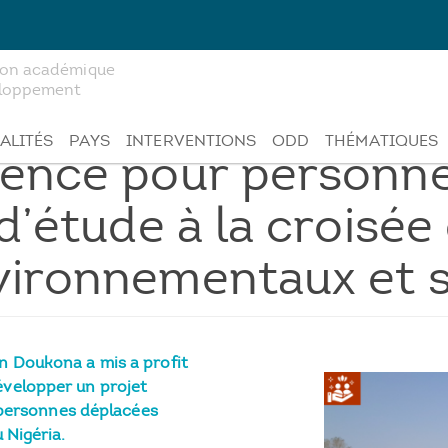
tion académique
veloppement
ALITÉS
PAYS
INTERVENTIONS
ODD
THÉMATIQUES
gence pour personne
 d’étude à la croisée
vironnementaux et s
n Doukona a mis a profit
évelopper un projet
s personnes déplacées
 Nigéria.