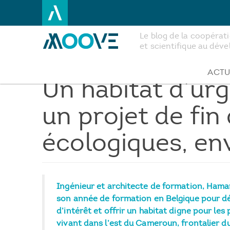
Le blog de la coopéra
et scientifique au dé
Aller
au
contenu
ACTU
Un habitat d’ur
principal
un projet de fin
écologiques, en
Ingénieur et architecte de formation, Hama
son année de formation en Belgique pour d
d’intérêt et offrir un habitat digne pour le
vivant dans l’est du Cameroun, frontalier du