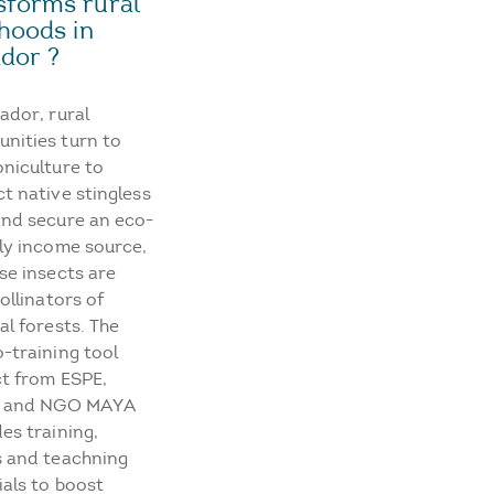
sforms rural
ihoods in
dor ?
ador, rural
nities turn to
niculture to
t native stingless
and secure an eco-
ly income source,
se insects are
pollinators of
al forests. The
-training tool
ct from ESPE,
e and NGO MAYA
es training,
s and teachning
als to boost