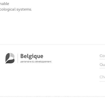
nable
cological systems.
Co
Qu
Ch