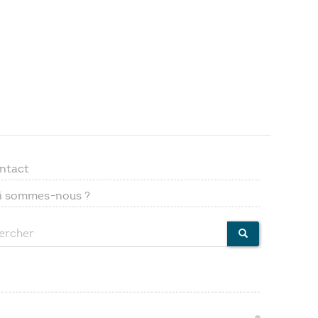
ntact
Footer
i sommes-nous ?
menu
ercher
CHERCHER