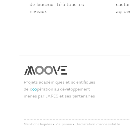
sustai
de biosécurité à tous les
agroe
niveaux.
Projets académiques et scientifiques
de c
oo
pération au développement
menés par l'ARES et ses partenaires
Mentions légales
/
Vie privée
/
Déclaration d'accessibilité