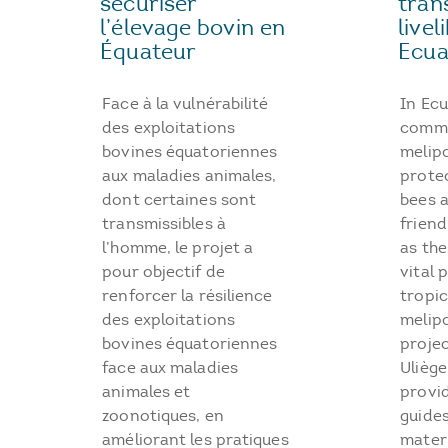
tran
sécuriser
livel
l’élevage bovin en
Ecua
Équateur
In Ecu
Face à la vulnérabilité
commu
des exploitations
melipo
bovines équatoriennes
protec
aux maladies animales,
bees 
dont certaines sont
friend
transmissibles à
as the
l’homme, le projet a
vital 
pour objectif de
tropic
renforcer la résilience
melipo
des exploitations
proje
bovines équatoriennes
Ulièg
face aux maladies
provid
animales et
guide
zoonotiques, en
materi
améliorant les pratiques