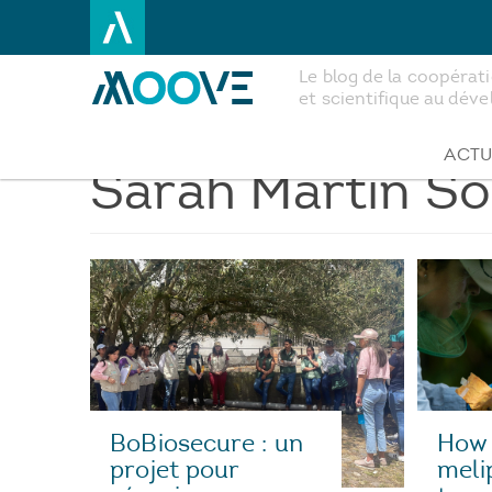
Le blog de la coopéra
et scientifique au dé
Aller
au
contenu
ACTU
Sarah Martin So
principal
How
BoBiosecure : un
meli
projet pour