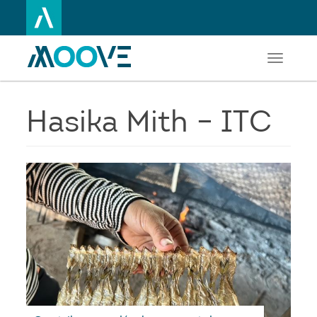
Toggle
Aller
navigati
au
contenu
principal
Hasika Mith – ITC