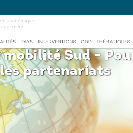
tion académique
veloppement
ALITÉS
PAYS
INTERVENTIONS
ODD
THÉMATIQUES
 mobilité Sud - Pou
 les partenariats